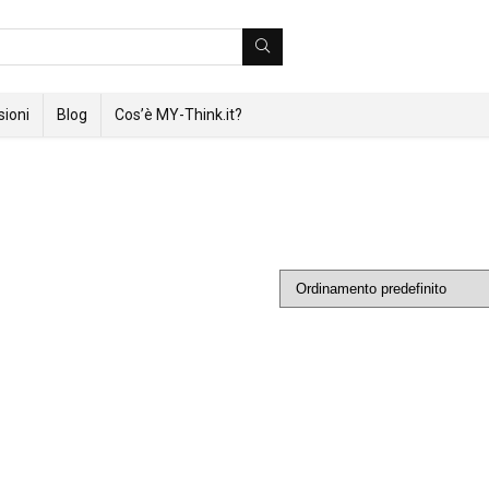
ioni
Blog
Cos’è MY-Think.it?