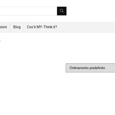
ioni
Blog
Cos’è MY-Think.it?
2