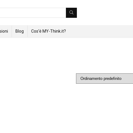
ioni
Blog
Cos’è MY-Think.it?