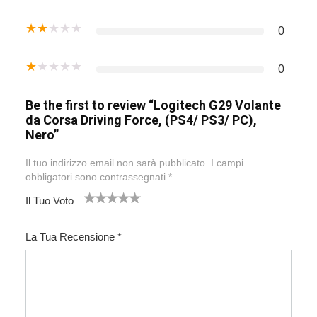
★
★
★
★
★
0
★
★
★
★
★
0
Be the first to review “Logitech G29 Volante
da Corsa Driving Force, (PS4/ PS3/ PC),
Nero”
Il tuo indirizzo email non sarà pubblicato.
I campi
obbligatori sono contrassegnati
*
Il Tuo Voto
1
2
3
4
5
La Tua Recensione
*