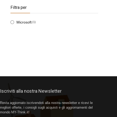
Filtra per
Microsoft
(1)
Iscriviti alla nostra Newsletter
Resta aggiornato iscrivendoti alla nostra newsletter e ricevi le
migliori offerte, i consigli sugli acquisti e gli aggiornamenti del
mondo MY-Think.it!