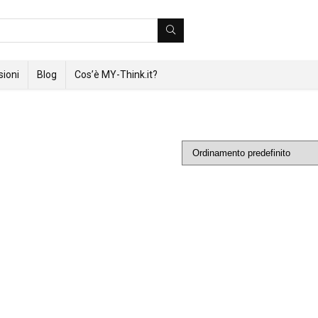
ioni
Blog
Cos’è MY-Think.it?