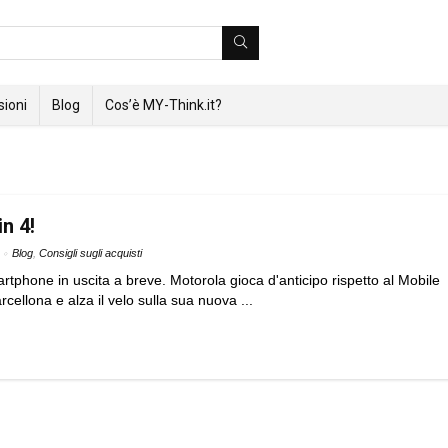
ioni
Blog
Cos’è MY-Think.it?
in 4!
Blog
,
Consigli sugli acquisti
hone in uscita a breve. Motorola gioca d'anticipo rispetto al Mobile
ellona e alza il velo sulla sua nuova ...