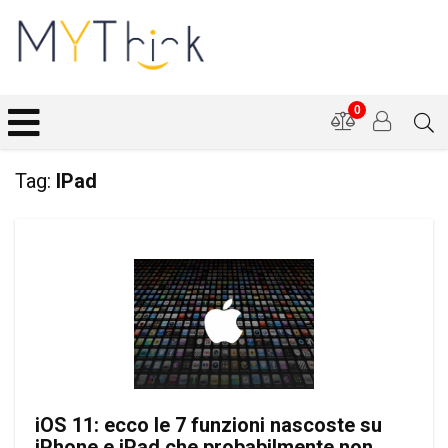
0
Tag:
IPad
iOS 11: ecco le 7 funzioni nascoste su
iPhone e iPad che probabilmente non