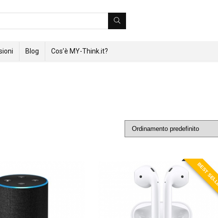
ioni
Blog
Cos’è MY-Think.it?
BEST SEL