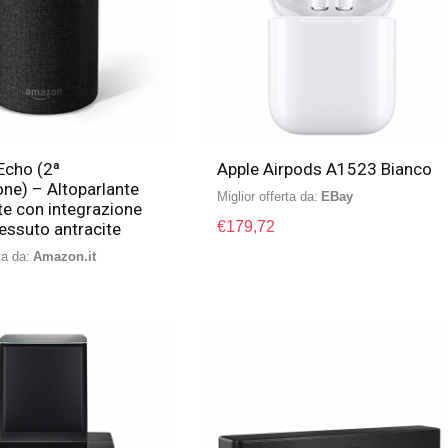
cho (2ª
Apple Airpods A1523 Bianco
ne) – Altoparlante
Miglior offerta da:
eBay
nte con integrazione
€
179,72
essuto antracite
ta da:
Amazon.it