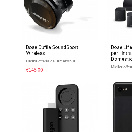
Bose Cuffie SoundSport
Bose Lif
Wireless
per l’Int
Domesti
Miglior offerta da:
Amazon.it
Miglior offer
€
145,00