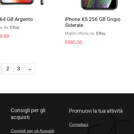
 64 GB Argento
iPhone XS 256 GB Grigio
Siderale
ta da:
eBay
Miglior offerta da:
eBay
9,99
€
980,50
2
3
→
Consigli per gli
Promuovi la tua attività
acquisti
Contattaci
Consigli per gli Acquisti