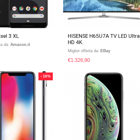
xel 3 XL
HISENSE H65U7A TV LED Ultra
HD 4K.
ta da:
Amazon.it
Miglior offerta da:
eBay
€
1.326,90
- 16%