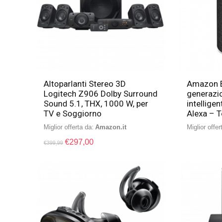
Altoparlanti Stereo 3D
Amazon E
Logitech Z906 Dolby Surround
generazio
Sound 5.1, THX, 1000 W, per
intellige
TV e Soggiorno
Alexa – T
Miglior offerta da:
Amazon.it
Miglior offer
€
297,00
€
399,99