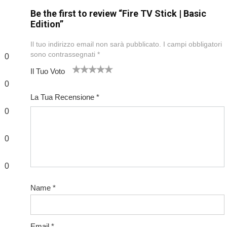
Be the first to review “Fire TV Stick | Basic
Edition”
Il tuo indirizzo email non sarà pubblicato.
I campi obbligatori
sono contrassegnati
*
0
Il Tuo Voto
1
2
3
4
5
0
La Tua Recensione
*
0
0
0
Name
*
Email
*