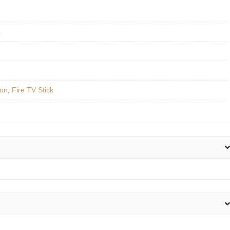
a
ion
,
Fire TV Stick