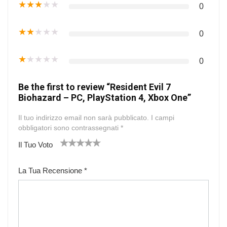
★
★
★
★
★
0
★
★
★
★
★
0
★
★
★
★
★
0
Be the first to review “Resident Evil 7
Biohazard – PC, PlayStation 4, Xbox One”
Il tuo indirizzo email non sarà pubblicato.
I campi
obbligatori sono contrassegnati
*
Il Tuo Voto
1
2
3
4
5
La Tua Recensione
*