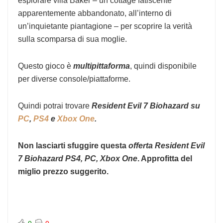
esplorare villa Baker – un cottage fatiscente
apparentemente abbandonato, all’interno di
un’inquietante piantagione – per scoprire la verità
sulla scomparsa di sua moglie.
Questo gioco è
multipittaforma
, quindi disponibile
per diverse console/piattaforme.
Quindi potrai trovare
Resident Evil 7 Biohazard su
PC
,
PS4
e
Xbox One
.
Non lasciarti sfuggire questa
offerta Resident Evil
7 Biohazard PS4, PC, Xbox One
. Approfitta del
miglio prezzo suggerito.