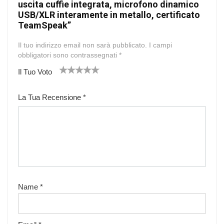
uscita cuffie integrata, microfono dinamico
USB/XLR interamente in metallo, certificato
TeamSpeak”
Il tuo indirizzo email non sarà pubblicato.
I campi
obbligatori sono contrassegnati
*
Il Tuo Voto
1
2
3
4
5
La Tua Recensione
*
Name
*