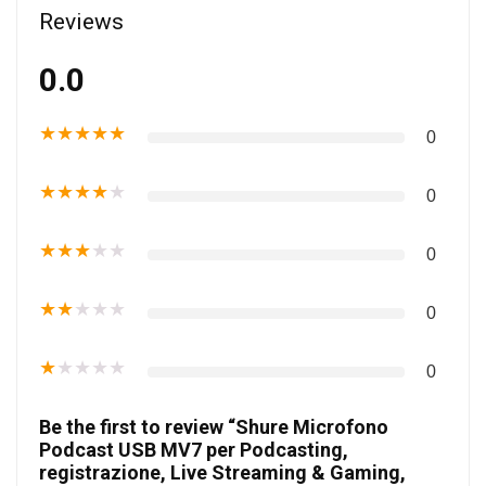
Reviews
0.0
★
★
★
★
★
0
★
★
★
★
★
0
★
★
★
★
★
0
★
★
★
★
★
0
★
★
★
★
★
0
Be the first to review “Shure Microfono
Podcast USB MV7 per Podcasting,
registrazione, Live Streaming & Gaming,