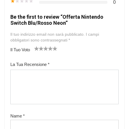
★
★
★
★
★
0
Be the first to review “Offerta Nintendo
Switch Blu/Rosso Neon”
Il tuo indirizzo email non sarà pubblicato.
I campi
obbligatori sono contrassegnati
*
Il Tuo Voto
1
2
3
4
5
La Tua Recensione
*
Name
*