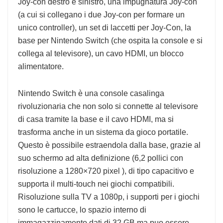
Joy-con destro e sinistro, una impugnatura Joy-con
(a cui si collegano i due Joy-con per formare un
unico controller), un set di laccetti per Joy-Con, la
base per Nintendo Switch (che ospita la console e si
collega al televisore), un cavo HDMI, un blocco
alimentatore.
Nintendo Switch è una console casalinga
rivoluzionaria che non solo si connette al televisore
di casa tramite la base e il cavo HDMI, ma si
trasforma anche in un sistema da gioco portatile.
Questo è possibile estraendola dalla base, grazie al
suo schermo ad alta definizione (6,2 pollici con
risoluzione a 1280×720 pixel ), di tipo capacitivo e
supporta il multi-touch nei giochi compatibili.
Risoluzione sulla TV a 1080p, i supporti per i giochi
sono le cartucce, lo spazio interno di
immagazzinamento dati di 32 GB ma puo essere