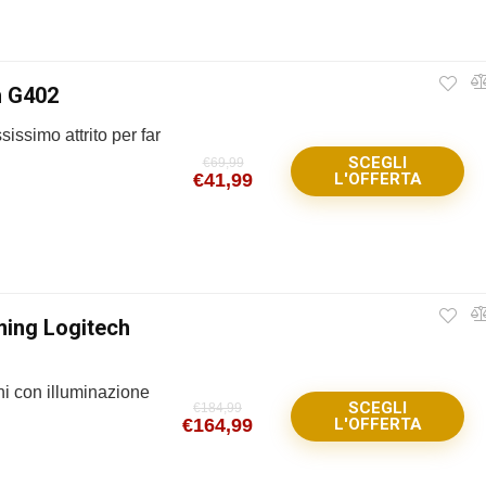
h G402
sissimo attrito per far
SCEGLI
€
69,99
€
41,99
L'OFFERTA
ing Logitech
ni con illuminazione
SCEGLI
€
184,99
€
164,99
L'OFFERTA