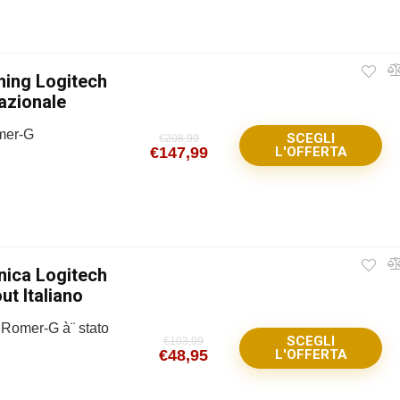
ing Logitech
azionale
omer-G
SCEGLI
€
208,99
€
147,99
L'OFFERTA
ica Logitech
t Italiano
 Romer-G à¨ stato
SCEGLI
€
103,99
€
48,95
L'OFFERTA