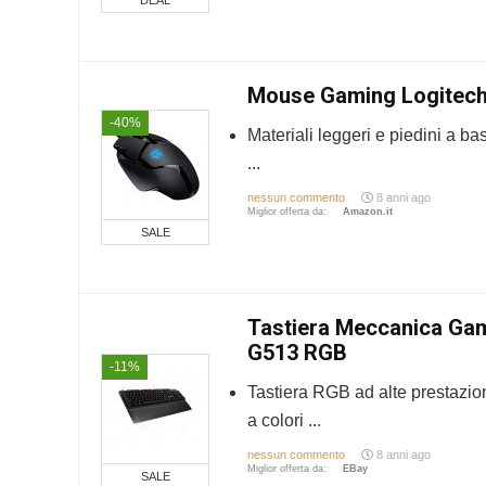
DEAL
Mouse Gaming Logitec
-40%
Materiali leggeri e piedini a bas
...
nessun commento
8 anni ago
Miglior offerta da:
Amazon.it
SALE
Tastiera Meccanica Gam
G513 RGB
-11%
Tastiera RGB ad alte prestazio
a colori ...
nessun commento
8 anni ago
Miglior offerta da:
eBay
SALE