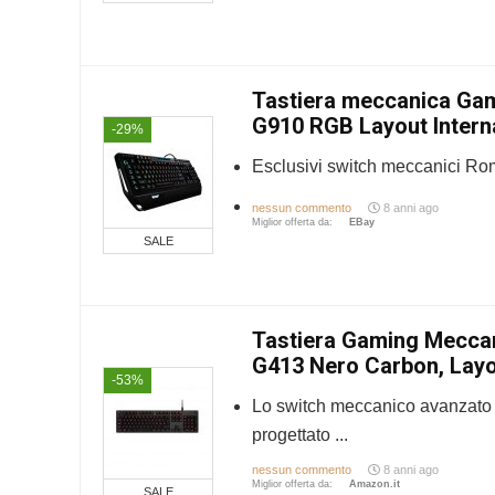
Tastiera meccanica Gam
G910 RGB Layout Intern
-29%
Esclusivi switch meccanici R
nessun commento
8 anni ago
Miglior offerta da:
eBay
SALE
Tastiera Gaming Meccan
G413 Nero Carbon, Layou
-53%
Lo switch meccanico avanzato
progettato ...
nessun commento
8 anni ago
Miglior offerta da:
Amazon.it
SALE