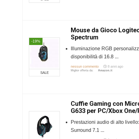
Mouse da Gioco Logite
Spectrum
-19%
Illuminazione RGB personalizz
disponibilità di 16.8 ...
nessun commento
8 anni ago
Miglior offerta da:
Amazon.it
SALE
Cuffie Gaming con Micr
G633 per PC/Xbox One/
Prestazioni audio di alto livell
Surround 7.1 ...