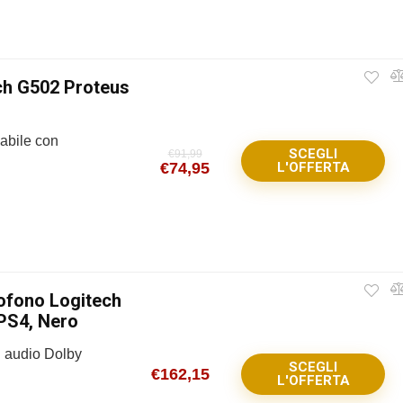
ch G502 Proteus
abile con
SCEGLI
€
91,99
€
74,95
L'OFFERTA
ofono Logitech
PS4, Nero
o: audio Dolby
SCEGLI
€
162,15
L'OFFERTA