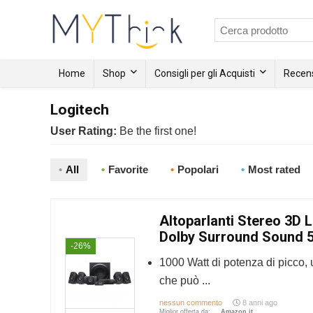
Home
Shop
Consigli per gli Acquisti
Recens
Logitech
User Rating:
Be the first one!
All
Favorite
Popolari
Most rated
Altoparlanti Stereo 3D 
Dolby Surround Sound 5.
-26%
1000 Watt di potenza di picco,
che può ...
nessun commento
8 anni ago
Miglior offerta da:
Amazon.it