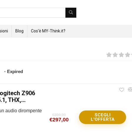
ioni
Blog
Cos’è MY-Think.it?
Expired
Logitech Z906
1, THX,...
 un audio dirompente
SCEGLI
€
399,99
€
297,00
L'OFFERTA