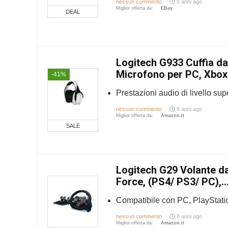
nessun commento
8 anni ago
Miglior offerta da:
eBay
DEAL
Logitech G933 Cuffia d
Microfono per PC, Xbox.
-41%
Prestazioni audio di livello supe
nessun commento
8 anni ago
Miglior offerta da:
Amazon.it
SALE
Logitech G29 Volante d
Force, (PS4/ PS3/ PC),..
Compatibile con PC, PlayStation
nessun commento
8 anni ago
Miglior offerta da:
Amazon.it