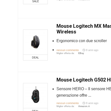
SALE
Mouse Logitech MX Ma
Wireless
Ergonomico con due scroller
nessun commento
8 anni ago
Miglior offerta da:
eBay
DEAL
Mouse Logitech G502 
Sensore HERO – Il sensore H
generazione offre ...
nessun commento
8 anni ago
Miglior offerta da:
Amazon.it