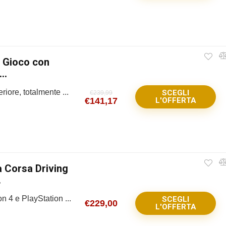
a Gioco con
..
riore, totalmente ...
SCEGLI
€
239,99
€
141,17
L'OFFERTA
a Corsa Driving
.
 4 e PlayStation ...
SCEGLI
€
229,00
L'OFFERTA