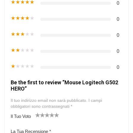
★
★
★
★
★
0
★
★
★
★
★
0
★
★
★
★
★
0
★
★
★
★
★
0
★
★
★
★
★
0
Be the first to review “Mouse Logitech G502
HERO”
Il tuo indirizzo email non sarà pubblicato.
I campi
obbligatori sono contrassegnati
*
Il Tuo Voto
1
2
3
4
5
La Tua Recensione
*