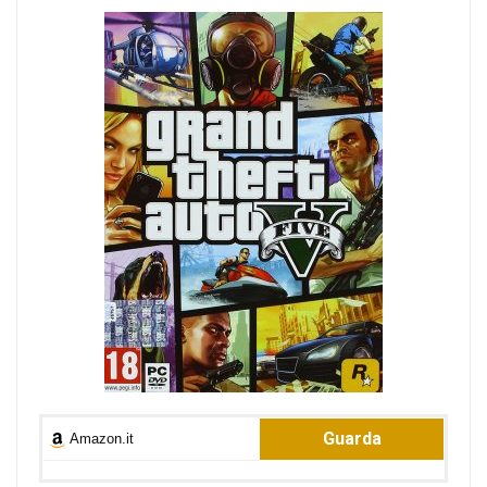
Guarda
Amazon.it