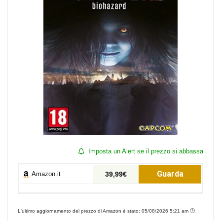
Imposta un Alert se il prezzo si abbassa
Guarda
Amazon.it
39,99€
L'ultimo aggiornamento del prezzo di Amazon è stato: 05/08/2026 5:21 am