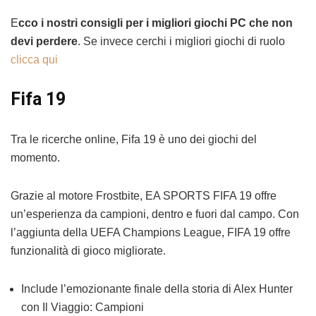
E
cco i nostri consigli per i migliori giochi PC che non
devi perdere
. Se invece cerchi i migliori giochi di ruolo
clicca qui
Fifa 19
Tra le ricerche online, Fifa 19 è uno dei giochi del
momento.
Grazie al motore Frostbite, EA SPORTS FIFA 19 offre
un’esperienza da campioni, dentro e fuori dal campo. Con
l’aggiunta della UEFA Champions League, FIFA 19 offre
funzionalità di gioco migliorate.
Include l’emozionante finale della storia di Alex Hunter
con Il Viaggio: Campioni