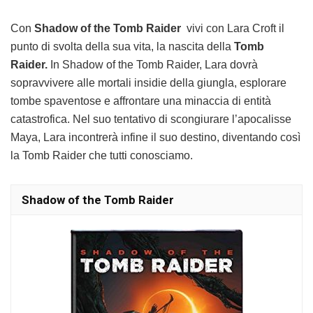
Con
Shadow of the Tomb Raider
vivi con Lara Croft il
punto di svolta della sua vita, la nascita della
Tomb
Raider.
In Shadow of the Tomb Raider, Lara dovrà
sopravvivere alle mortali insidie della giungla, esplorare
tombe spaventose e affrontare una minaccia di entità
catastrofica. Nel suo tentativo di scongiurare l’apocalisse
Maya, Lara incontrerà infine il suo destino, diventando così
la Tomb Raider che tutti conosciamo.
Shadow of the Tomb Raider