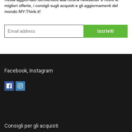
migliori offerte, i consigli sugli acquisti e gli aggiornamenti del
mondo MY-Think.it!
Facebook, Instagram
Consigli per gli acquisti