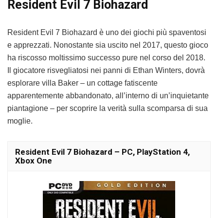
Resident Evil 7 Biohazard
Resident Evil 7 Biohazard è uno dei giochi più spaventosi
e apprezzati. Nonostante sia uscito nel 2017, questo gioco
ha riscosso moltissimo successo pure nel corso del 2018.
Il giocatore risvegliatosi nei panni di Ethan Winters, dovrà
esplorare villa Baker – un cottage fatiscente
apparentemente abbandonato, all’interno di un’inquietante
piantagione – per scoprire la verità sulla scomparsa di sua
moglie.
Resident Evil 7 Biohazard – PC, PlayStation 4,
Xbox One