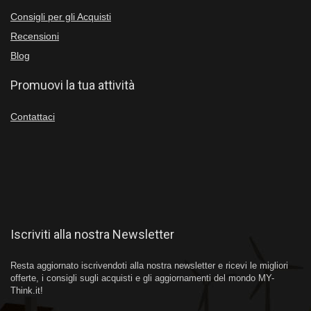
Consigli per gli Acquisti
Recensioni
Blog
Promuovi la tua attività
Contattaci
Iscriviti alla nostra Newsletter
Resta aggiornato iscrivendoti alla nostra newsletter e ricevi le migliori
offerte, i consigli sugli acquisti e gli aggiornamenti del mondo MY-
Think.it!