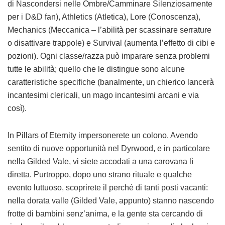
di Nascondersi nelle Ombre/Camminare Silenziosamente
per i D&D fan), Athletics (Atletica), Lore (Conoscenza),
Mechanics (Meccanica – l’abilità per scassinare serrature
o disattivare trappole) e Survival (aumenta l’effetto di cibi e
pozioni). Ogni classe/razza può imparare senza problemi
tutte le abilità; quello che le distingue sono alcune
caratteristiche specifiche (banalmente, un chierico lancerà
incantesimi clericali, un mago incantesimi arcani e via
così).
In Pillars of Eternity impersonerete un colono. Avendo
sentito di nuove opportunità nel Dyrwood, e in particolare
nella Gilded Vale, vi siete accodati a una carovana lì
diretta. Purtroppo, dopo uno strano rituale e qualche
evento luttuoso, scoprirete il perché di tanti posti vacanti:
nella dorata valle (Gilded Vale, appunto) stanno nascendo
frotte di bambini senz’anima, e la gente sta cercando di