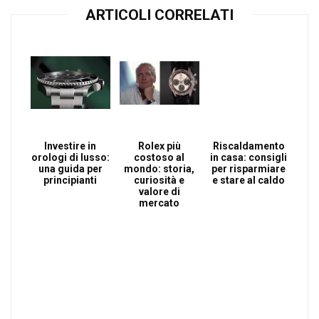
ARTICOLI CORRELATI
Investire in
Rolex più
Riscaldamento
orologi di lusso:
costoso al
in casa: consigli
una guida per
mondo: storia,
per risparmiare
principianti
curiosità e
e stare al caldo
valore di
mercato